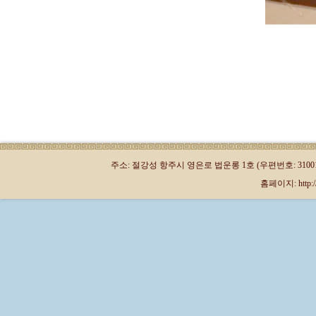
주소: 절강성 항주시 영은로 법운롱 1호 (우편번호: 310013)
홈페이지: http://kr