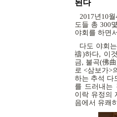
된다
2017년10월
도들 총 30
야회를 하면서
다도 야회는 
禱)하다, 이
금, 불곡(佛曲
로 <삼보가>
하는 추석 다
를 드러내는 
이락 유정의 
음에서 유쾌하