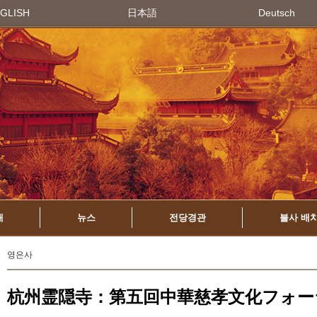
GLISH
日本語
Deutsch
개
뉴스
전당경관
불사 배
영은사
杭州霊隠寺：第五回中華慈孝文化フォー