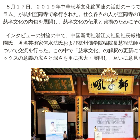
８月１７日、２０１９年中華慈孝文化節関連の活動の一つで
ラム」が杭州霊隠寺で挙行された。社会各界の人が霊隠寺の
慈孝文化の内包を展開し、慈孝文化の伝承と発揚のためにそ
インタビューの討論の中で、中国新聞社浙江支社副社長厳格
園氏、著名芸術家何水法氏および杭州佛学院幅院長慧観法師
ついて交流を行った。この中で「慈孝文化」の解釈の更新に
ックスの意義の広さと深さを更に拡大・展開し、互いに意見