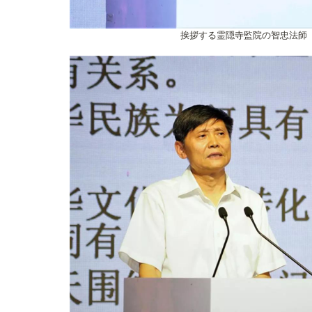
挨拶する霊隠寺監院の智忠法師