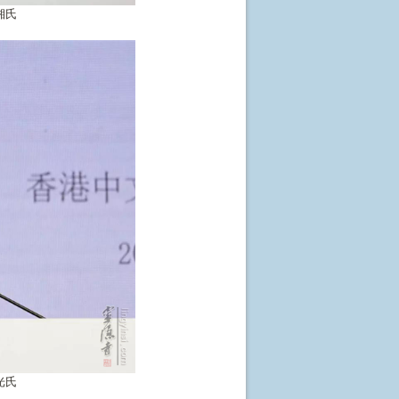
湘氏
光氏