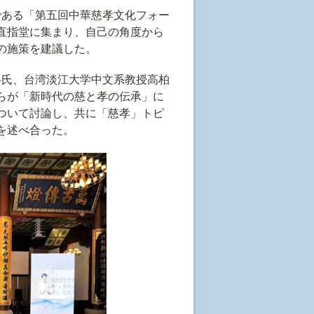
ある「第五回中華慈孝文化フォー
直指堂に集まり、自己の角度から
の施策を建議した。
氏、台湾淡江大学中文系教授高柏
らが「新時代の慈と孝の伝承」に
ついて討論し、共に「慈孝」トピ
を述べ合った。