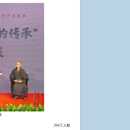
論
29472 人数