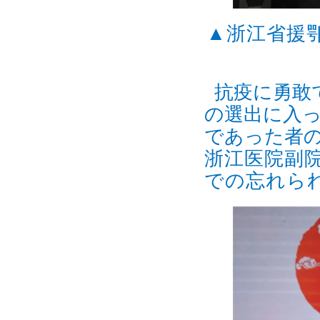
▲
浙江省援
抗疫に勇敢
の選出に入
であった者
浙江医院副
での忘れら