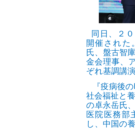
同日、２０
開催された
氏、
盤古智
金会理事、
ぞれ基調講
『疫病後の
社会福祉と
の卓永岳氏
医院医務部
し、中国の