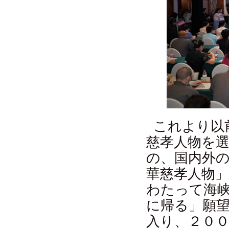
これより以
慈孝人物を
の、国内外
華慈孝人物
わたって海
に帰る」願
入り、２０