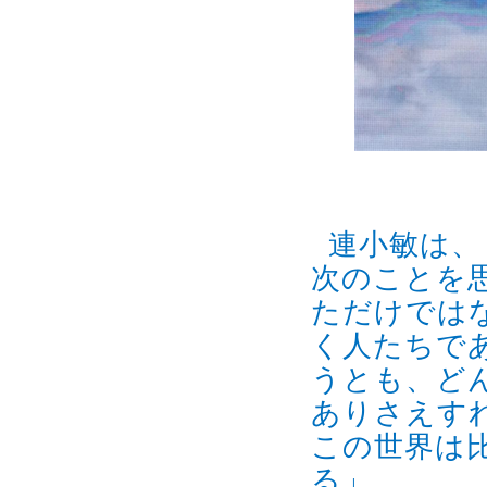
連小敏は、
次のことを
ただけでは
く人たちで
うとも、ど
ありさえす
この世界は
る」。