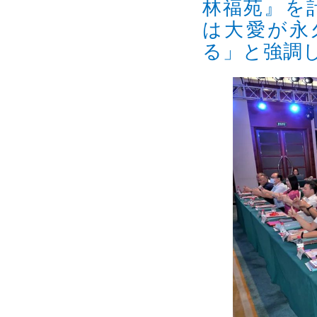
林福苑』を
は大愛が永
る」と強調