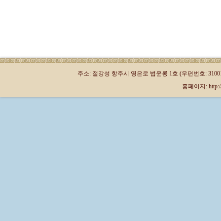
주소: 절강성 항주시 영은로 법운롱 1호 (우편번호: 310013)
홈페이지: http://kr