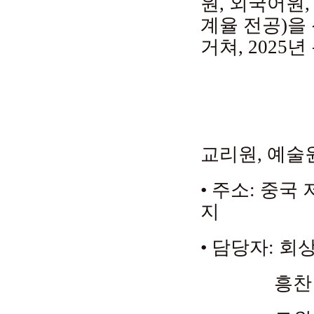
원, 외국어원
계율 전공)을
거쳐, 202
교리원, 예술
• 주소: 중국
지
• 담당자: 회상 법
흥찬 법사 (+