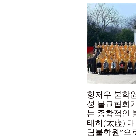
항저우 불학원
성 불교협회
는 종합적인 
태허(太虚) 
림불학원”으로