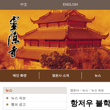
中文
ENGLISH
메인 화면
영은사 소개
뉴스
뉴스
영은사
>
뉴스
>
뉴스 속보
뉴스 속보
항저우 불학
통보 공고