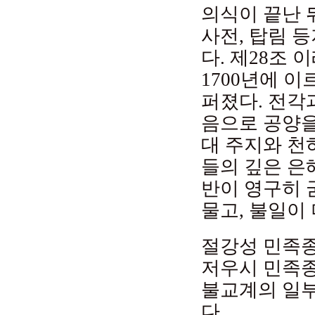
의식이 끝난 
사전, 탑림 
다. 제28조
1700년에 
퍼졌다. 전각
음으로 공양을
대 주지와 천
들의 깊은 은
반이 영구히 
물고, 불일이
절강성 민족종
저우시 민족종
불교계의 일
다.