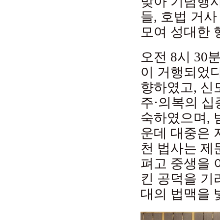
맞아 기념행사
들, 호법 거
모여 성대한 
오전 8시 3
이 거행되었다
향하였고, 신
주·의복의 십
숙하였으며, 
운데 대중은 
천 법사는 제
펴고 중생을 
킨 공덕을 기
대의 법맥을 