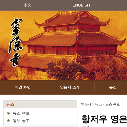
中文
ENGLISH
메인 화면
영은사 소개
뉴스
뉴스
영은사
>
뉴스
>
뉴스 속보
뉴스 속보
항저우 영은
통보 공고