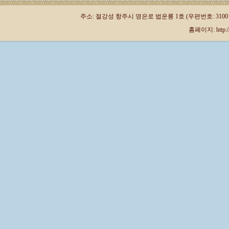
주소: 절강성 항주시 영은로 법운롱 1호 (우편번호: 310013)
홈페이지: http://kr