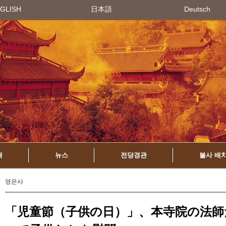
GLISH
日本語
Deutsch
개
뉴스
전당경관
불사 배
영은사
「児童節（子供の日）」、本寺院の法師