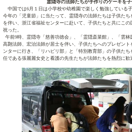
霊隠寺の法師たちが手作りのケーキを子
中国では6月１日は小学校や幼稚園で楽しく勉強している
今年の
「児童節」
に当たって、霊隠寺の法師たちは子供たち
を伴い、
浙江省
福祉センターに赴いて、子供たちと共にこの
祝った。
午前
9
時、霊隠寺「慈善功徳会」、「霊隠斎菜館」、「雲林
高
翾
法師、宏治法師が居士を伴い、子供たちへのプレゼント
ンターに行き、「リハビリ部」と「特別教育部」の子供たち
任である張麗麗女史と看護の先生たちが法師たちを熱烈に歓