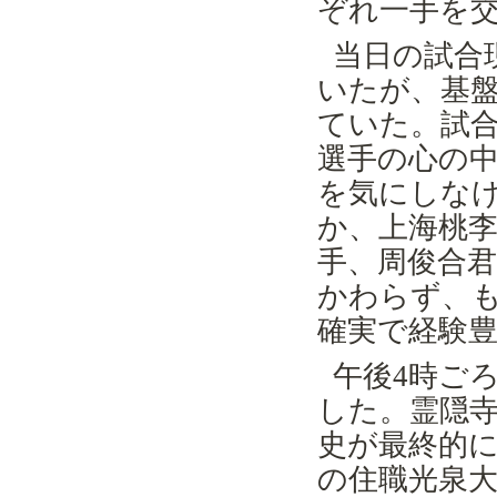
ぞれ一手を
当日の試合
いたが、基
ていた。試
選手の心の
を気にしな
か、上海桃
手、周俊合
かわらず、
確実で経験
午後
4
時ご
した。霊隠
史が最終的
の住職光泉