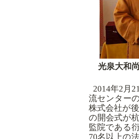
光泉大和
2014
年
2
月
2
流センター
株式会社が
の開会
式が
監院である
70名以上の