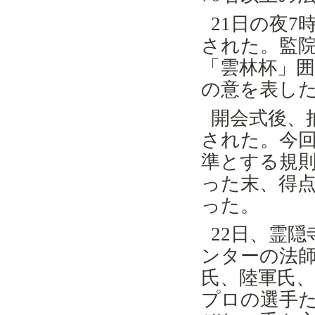
21日の夜7
された。監
「雲林杯」
の意を表し
開会式後、
された。今
準とする規則
った末、得
った。
22
日、霊隠
ンターの法
氏、陸軍氏、
プロの選手