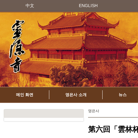
中文
ENGLISH
메인 화면
영은사 소개
뉴스
영은사
第六回「雲林