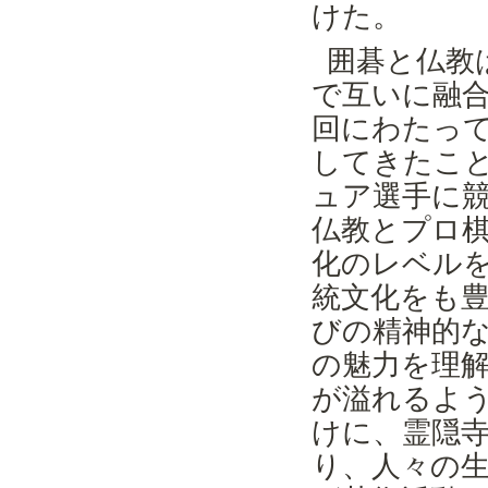
けた。
囲碁と仏教
で互いに融
回にわたっ
してきたこ
ュア選手に
仏教とプロ
化のレベル
統文化をも
びの精神的
の魅力を理
が溢れるよ
けに、霊隠
り、人々の