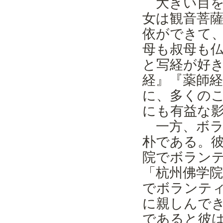
大きい目
女は観音菩
依ができて
母も叔母も
と写経が好
経』『薬師
に、多くの
にも有益な
一方、ボラ
朴である。
院でボラン
「杭州佛学
でボランテ
に親しんで
であると彼