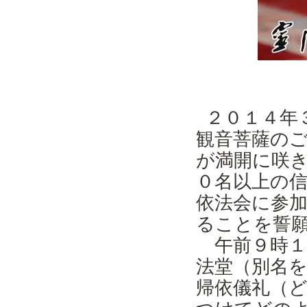
２０１４年
観音菩薩の
が満開に咲
０名以上の
依法会に参
ることを誓
午前９時１
法堂（別名
帰依儀礼（