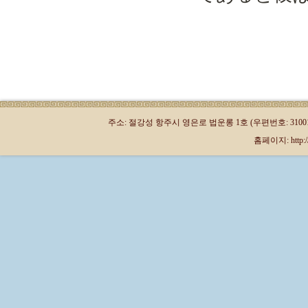
주소: 절강성 항주시 영은로 법운롱 1호 (우편번호: 310013)
홈페이지: http://kr