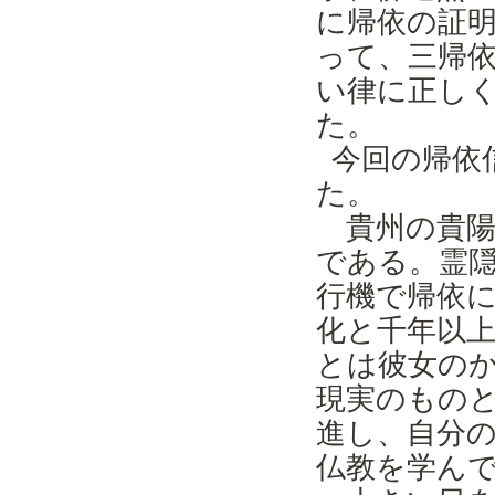
に帰依の証
って、三帰
い律に正し
た。
今回の帰依
た。
貴州の貴陽
である。霊
行機で帰依
化と千年以
とは彼女の
現実のもの
進し、自分
仏教を学ん