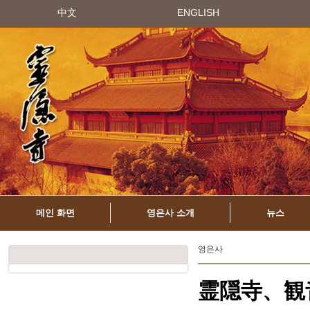
中文
ENGLISH
메인 화면
영은사 소개
뉴스
영은사
霊隠寺、観