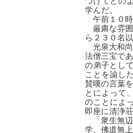
つけてどの
学んだ。
午前１０時
厳粛な雰囲
ら２３０名
光泉大和尚
法僧三宝で
の弟子とし
ことを諭し
賛嘆の言葉
とによって
のことによ
即座に清浄
「衆生無辺
学、佛道無