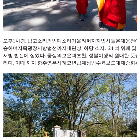
오후1시경, 법고소리와범패소리가울려퍼지자법사들은대웅
송하며자죽광장서방법선까지내단상, 하당 소저, 24 석 위패 
서방 법선에 실었다. 중생의보은과초천, 성불이생의 원대한 
라다. 이때 까지 항주영은사계묘년법계성범수륙보도대재승