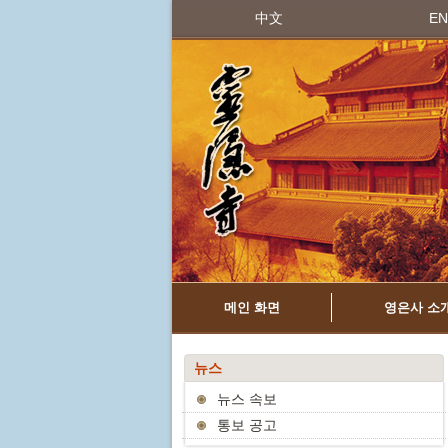
中文
EN
메인 화면
영은사 소
뉴스
뉴스 속보
통보 공고