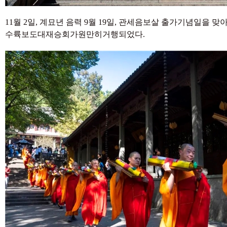
11월 2일, 계묘년 음력 9월 19일, 관세음보살 출가기념일을 
수륙보도대재승회가원만히거행되었다.