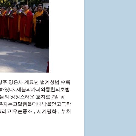
9일, 항주 영은사 계묘년 법계성범 수륙
제도하였다. 제불의가피와룡천의호법
의 정성스러운 호지로 7일 동
죽은자는고달픔을떠나낙을얻고극락
그리고 우순풍조，세계평화，부처