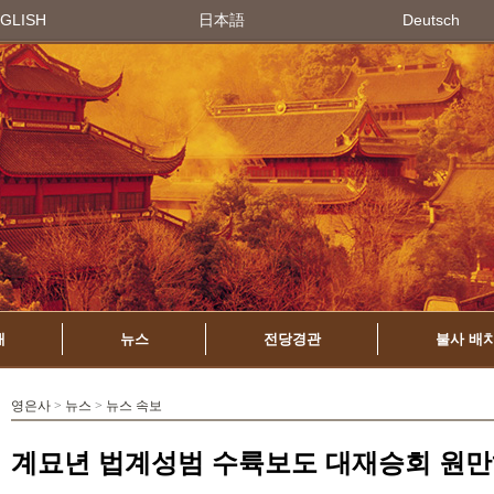
GLISH
日本語
Deutsch
개
뉴스
전당경관
불사 배
영은사
>
뉴스
>
뉴스 속보
계묘년 법계성범 수륙보도 대재승회 원