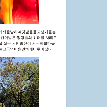
전에서출발하여깃발을들고성가를봉
및 천거받은 망령들의 위패를 차례로
뜻을 실은 서방법선이 서서히불타올
회는그공덕이원만하게이루어졌다.