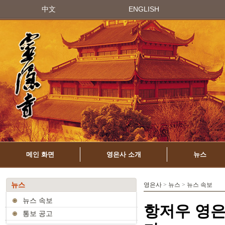
中文
ENGLISH
메인 화면
영은사 소개
뉴스
뉴스
영은사
>
뉴스
>
뉴스 속보
뉴스 속보
항저우 영은
통보 공고