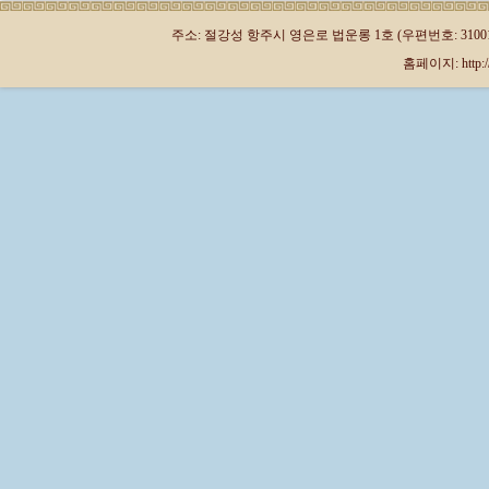
주소: 절강성 항주시 영은로 법운롱 1호 (우편번호: 310013)
홈페이지: http://kr