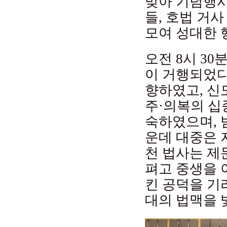
맞아 기념행사
들, 호법 거
모여 성대한 
오전 8시 3
이 거행되었다
향하였고, 신
주·의복의 십
숙하였으며, 
운데 대중은 
천 법사는 제
펴고 중생을 
킨 공덕을 기
대의 법맥을 