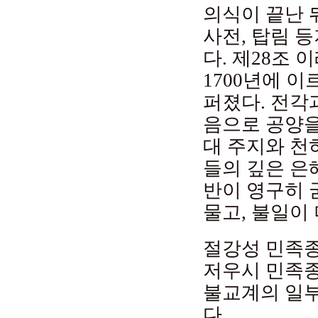
의식이 끝난 
사전, 탑림 
다. 제28조
1700년에 
퍼졌다. 전각
음으로 공양을
대 주지와 천
들의 깊은 은
반이 영구히 
물고, 불일이
절강성 민족종
저우시 민족종
불교계의 일
다.