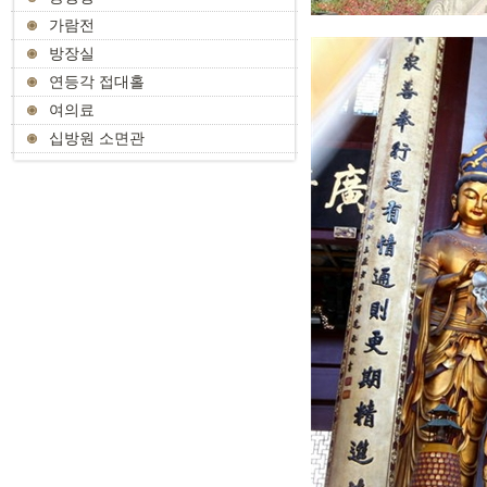
가람전
방장실
연등각 접대홀
여의료
십방원 소면관