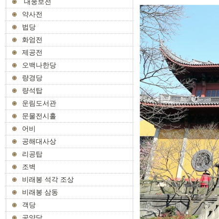
대웅보전
약사전
법당
화엄전
제공전
오백나한당
량경당
량석탑
운림도서관
문물전시홀
어비
공해대사상
리공탑
조벽
비래봉 석각 조상
비래봉 삼동
객당
공양당