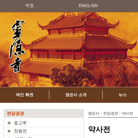
中文
ENGLISH
메인 화면
영은사 소개
뉴스
전당경관
영은사
>
전당경관
>
약사전
종고루
약사전
천왕전