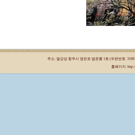
주소: 절강성 항주시 영은로 법운롱 1호 (우편번호: 310013)
홈페이지: http://kr