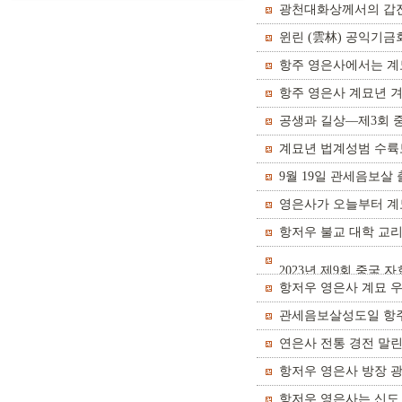
광천대화상께서의 갑진
윈린 (雲林) 공익기금
항주 영은사에서는 계
항주 영은사 계묘년 
공생과 길상––제3회 
계묘년 법계성범 수륙
9월 19일 관세음보
영은사가 오늘부터 계
항저우 불교 대학 교리 
2023년 제9회 중국
항저우 영은사 계묘 
관세음보살성도일 항
연은사 전통 경전 말
항저우 영은사 방장 
항저우 영은사는 신도 