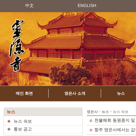
中文
ENGLISH
메인 화면
영은사 소개
뉴스
뉴스
영은사
>
뉴스
> 뉴스 속보
천불해회 동원종지 및 
뉴스 속보
통보 공고
항주 영은사에서는 갑