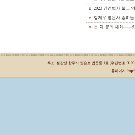
2023 강경법사 불교
항저우 영은사 승려들
선·차·꽃의 대화——
주소: 절강성 항주시 영은로 법운롱 1호 (우편번호: 310013)
홈페이지: http://kr