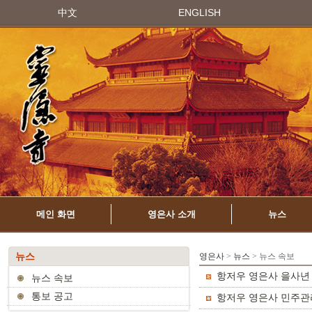
中文
ENGLISH
메인 화면
영은사 소개
뉴스
뉴스
영은사
>
뉴스
> 뉴스 속보
항저우 영은사 을사년 
뉴스 속보
통보 공고
항저우 영은사 민주관