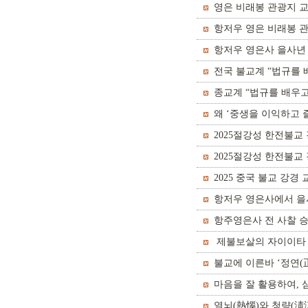
안’이라는 학습 회의
영은 비래봉 관광지 
항저우 영은 비래봉 관
항저우 영은사 을사년
전국 불교계 “법규를 
이징에서 개최되다
종교계 “법규를 배우고
왜 ‘중생을 이익하고 
2025절강성 한전불
2025절강성 한전불
2025 중국 불교 강
항저우 영은사에서 을
항주영은사 전 사찰 승
중국 인민 항일전쟁 및
제불보살의 자이이타 
불교에 이른바 ‘정연(
마음을 잘 활용하여,
열뇌(熱惱)와 청량(淸