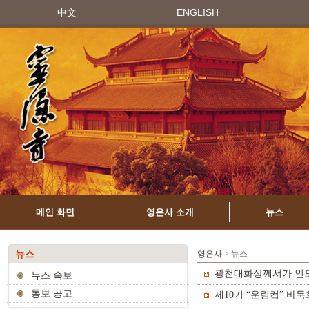
中文
ENGLISH
메인 화면
영은사 소개
뉴스
뉴스
영은사
> 뉴스
광천대화상께서가 인도
뉴스 속보
통보 공고
제10기 “운림컵” 바