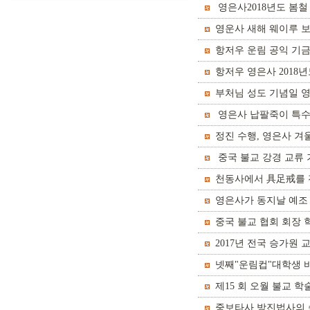
영은사2018년도 봄철
영운사 새해 웨이루 
항저우 운림 공익 기금
항저우 영은사 2018
부처님 성도 기념일 
영은사 납팔죽이 특수
정진 수행, 영은사 겨
중국 불교 강경 교류 
천동사에서 具足戒를
영은사가 동지날 예조
중국 불교 협회 회장
2017년 전국 승가원
넷째"운림컵"대학생 
제15 회 오월 불교
중보타사 방진법사의 