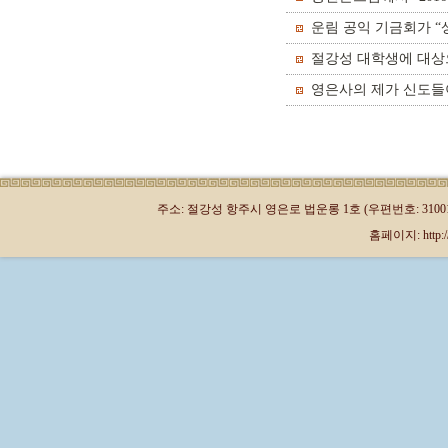
운림 공익 기금회가 “
절강성 대학생에 대상으
영은사의 제가 신도들
주소: 절강성 항주시 영은로 법운롱 1호 (우편번호: 310013)
홈페이지: http://kr