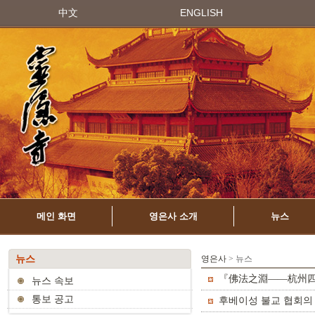
中文
ENGLISH
메인 화면
영은사 소개
뉴스
뉴스
영은사
> 뉴스
『佛法之淵——杭州四
뉴스 속보
통보 공고
후베이성 불교 협회의