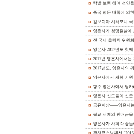
탁발 보행 해여 선연을
중국 명문 대학에 의한
캄보디아 시하모니 국
영은사가 청명절날에 
전 국제 올림픽 위원
영은사 2017년도 첫
2017년 영은사에서
2017년도, 영은사의
영은사에서 새봄 기원
항주 영은사에서 탕카
영은사 신도들이 신춘
금유피상——영은사는
불교 서예의 판매금을
영은사가 사회 대중들
광천큰스님께서 "201